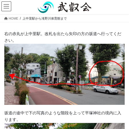
コ
ナ
ン
ビ
テ
ゲ
HOME
上中里駅から滝野川体育館まで
ン
ー
ツ
シ
へ
ョ
右の赤丸が上中里駅。改札を出たら矢印の方の坂道へ行ってくだ
ス
ン
さい。
キ
に
ッ
移
プ
動
坂道の途中で下の写真のような階段を上って平塚神社の境内に入
ります。