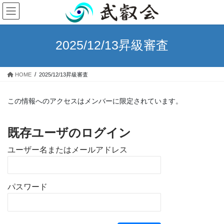
コ
ナ
ン
ビ
テ
ゲ
ン
ー
2025/12/13昇級審査
ツ
シ
へ
ョ
ス
ン
HOME
2025/12/13昇級審査
キ
に
ッ
移
プ
動
この情報へのアクセスはメンバーに限定されています。
既存ユーザのログイン
ユーザー名またはメールアドレス
パスワード